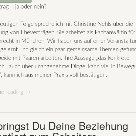
rag – ja oder nein?
heutigen Folge spreche ich mit Christine Nehls über die
ung von Eheverträgen. Sie arbeitet als Fachanwältin für
nrecht in München. Wir haben uns auf einer Veranstaltu
gelernt und gleich ein paar gemeinsame Themen gefun
beide mit Paaren arbeiten. Ihre Aussage „das konkrete
h , auch über unangenehme Dinge, kann viel in Beweg
“, kann ich aus meiner Praxis voll bestätigen.
„Das
ue reading
→
konkrete
Gespräch,
auch
bringst Du Deine Beziehung
über
antiert zum Scheitern
unangenehme