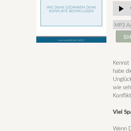
SH
Kennst 
habe di
Unglück
wie seh
Konflik
Viel S
Wenn Du