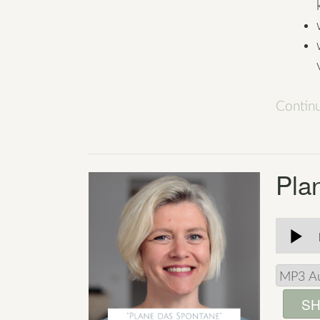
Contin
Pla
SH