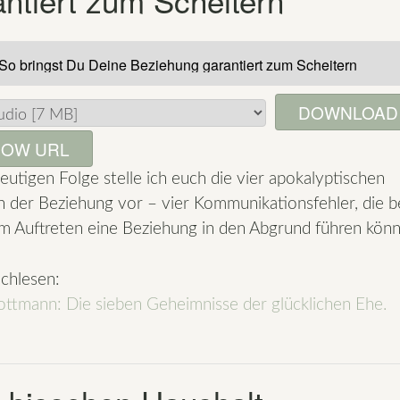
Dinge,
bringt
viel
in
DOWNLOAD
Bewegung
–
OW URL
Ein
heutigen Folge stelle ich euch die vier apokalyptischen
Interview
in der Beziehung vor – vier Kommunikationsfehler, die b
zum
m Auftreten eine Beziehung in den Abgrund führen könn
Thema
Ehevertrag
chlesen:
mit
ttmann: Die sieben Geheimnisse der glücklichen Ehe.
Christine
Nehls“