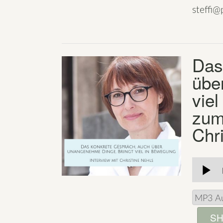
steffi@p
Das
übe
vie
zum
Chr
SH