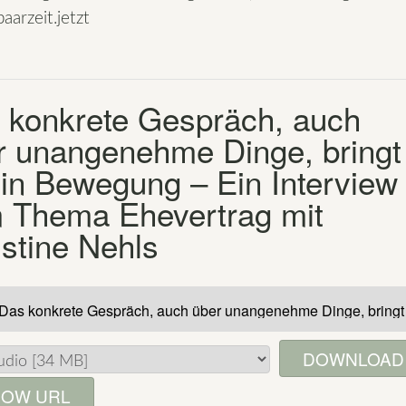
aarzeit.jetzt
 konkrete Gespräch, auch
r unangenehme Dinge, bringt
l in Bewegung – Ein Interview
 Thema Ehevertrag mit
istine Nehls
DOWNLOAD
OW URL