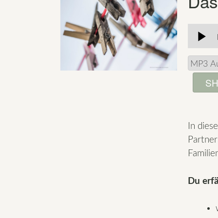
Das
SH
In dies
Partner
Familien
Du erfä