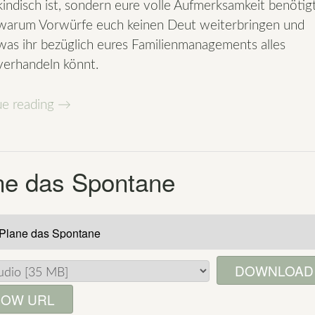
kindisch ist, sondern eure volle Aufmerksamkeit benötigt
warum Vorwürfe euch keinen Deut weiterbringen und
was ihr bezüglich eures Familienmanagements alles
verhandeln könnt.
„Das
ue reading
→
bisschen
Haushalt“
ne das Spontane
DOWNLOAD
OW URL