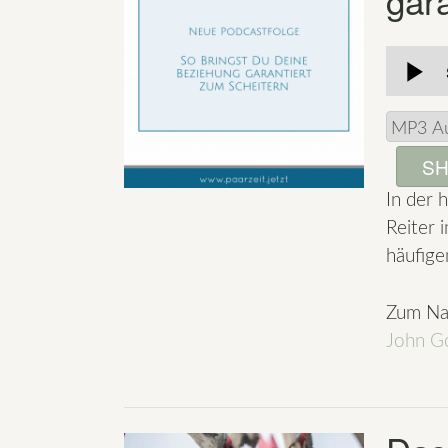
SH
In der 
Reiter 
häufige
Zum Na
John Go