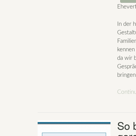
Ehevert
In der 
Gestalt
Familie
kennen 
da wir 
Gespräc
bringen
Contin
So 
gar