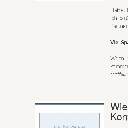
Hattet 
ich dar
Partner
Viel S
Wenn ih
komment
steffi@p
Wie
Konf