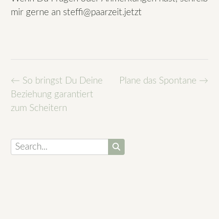
mir gerne an steffi@paarzeit.jetzt
Post
←
So bringst Du Deine
Plane das Spontane
→
navigation
Beziehung garantiert
zum Scheitern