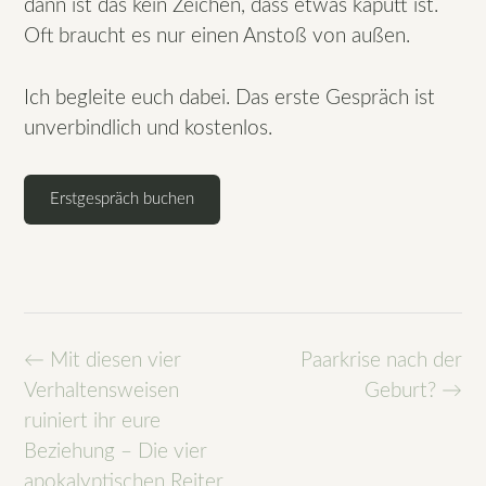
dann ist das kein Zeichen, dass etwas kaputt ist.
Oft braucht es nur einen Anstoß von außen.
Ich begleite euch dabei. Das erste Gespräch ist
unverbindlich und kostenlos.
Erstgespräch buchen
Post
←
Mit diesen vier
Paarkrise nach der
navigation
Verhaltensweisen
Geburt?
→
ruiniert ihr eure
Beziehung – Die vier
apokalyptischen Reiter