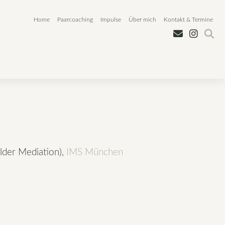
Home
Paarcoaching
Impulse
Über mich
Kontakt & Termine
lder Mediation),
IMS München