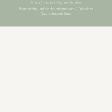
© 2026 PaarZeit · Stefanie Schuller
Paarcoaching und Mediation
Impressum & Disclaimer
Datenschutzerklärung