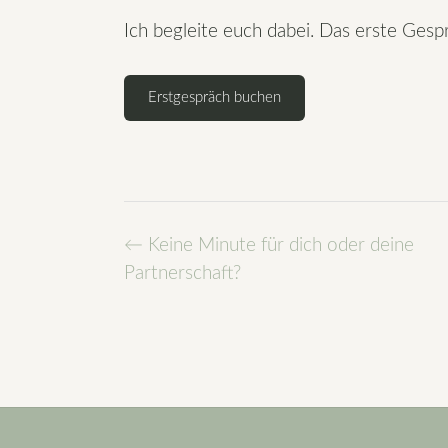
Ich begleite euch dabei. Das erste Gespr
Erstgespräch buchen
Post
←
Keine Minute für dich oder deine
navigation
Partnerschaft?