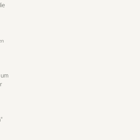
ie
en
n um
r
“